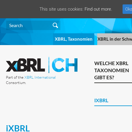
This site uses cookies:
Find out more.
Oka
XBRL, Taxonomien
XBRL in der Schw
WELCHE XBRL
TAXONOMIEN
GIBT ES?
Part of the
XBRL International
Consortium.
IXBRL
iXBRL