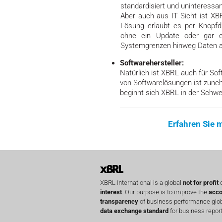
standardisiert und uninteressa
Aber auch aus IT Sicht ist XB
Lösung erlaubt es per Knopf
ohne ein Update oder gar e
Systemgrenzen hinweg Daten au
Softwarehersteller:
Natürlich ist XBRL auch für Sof
von Softwarelösungen ist zune
beginnt sich XBRL in der Schwe
Erfahren Sie
XBRL International is a global
not for profit
o
interest
. Our purpose is to improve the
acco
transparency
of business performance globa
data exchange standard
for business report