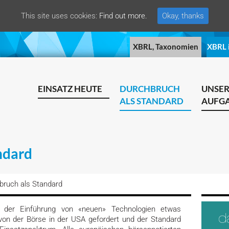
This site uses cookies:
Find out more.
Okay, thanks
XBRL, Taxonomien
XBRL 
EINSATZ HEUTE
DURCHBRUCH
UNSE
ALS STANDARD
AUFG
ndard
bruch als Standard
ei der Einführung von «neuen» Technologien etwas
von der Börse in der USA gefordert und der Standard