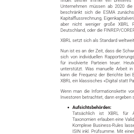
findet seither immer ein breiteres
Unternehmen müssen ab 2020 die 
beschränkt sich die ESMA zunächst 
Kapitalflussrechnung, Eigenkapitalve
aber nicht weniger große XBRL Pro
Deutschland, oder die FINREP/COREP
XBRL setzt sich als Standard weltwei
Nun ist es an der Zeit, dass die Sc
sich von individuellen Rapportierung
für involvierte Parteien teuer. He
unterstützt. Was manuelle Arbeit in
kann die Frequenz der Berichte bei 
XBRL ein klassisches «Digital statt Pa
Wenn man die Informationskette vo
Investoren betrachtet, dann ergeben si
Aufsichtsbehörden:
Tatsächlich ist XBRL für 
Taxonomien erlauben eine Valid
Komplexe Business-Rules lassen
ISIN inkl. Prüfsumme. Mit ein