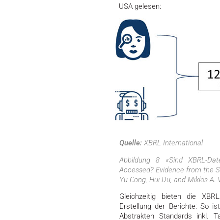
USA gelesen:
Quelle:
XBRL International
Abbildung 8 «Sind XBRL-Date
Accessed? Evidence from the S
Yu Cong, Hui Du, and Miklos A. 
Gleichzeitig bieten die XBR
Erstellung der Berichte: So 
Abstrakten Standards inkl. 