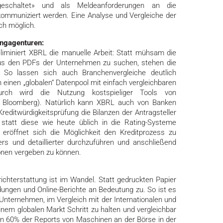
rfgeschaltet» und als Meldeanforderungen an die
ommuniziert werden. Eine Analyse und Vergleiche der
ch möglich.
ingagenturen:
liminiert XBRL die manuelle Arbeit: Statt mühsam die
us den PDFs der Unternehmen zu suchen, stehen die
. So lassen sich auch Branchenvergleiche deutlich
n einen „globalen“ Datenpool mit einfach vergleichbaren
durch wird die Nutzung kostspieliger Tools von
.B. Bloomberg). Natürlich kann XBRL auch von Banken
reditwürdigkeitsprüfung die Bilanzen der Antragsteller
statt diese wie heute üblich in die Rating-Systeme
eröffnet sich die Möglichkeit den Kreditprozess zu
ers und detaillierter durchzuführen und anschließend
ionen vergeben zu können.
richterstattung ist im Wandel. Statt gedruckten Papier
ungen und Online-Berichte an Bedeutung zu. So ist es
 Unternehmen, im Vergleich mit der Internationalen und
nem globalen Markt Schritt zu halten und vergleichbar
en 60% der Reports von Maschinen an der Börse in der