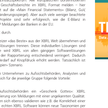
 Einsatzspektrum. Alle europäischen börsennotierten
Geschäftsberichte im XBRL Format melden – hier
auf die «Main Financial Statements» (Bilanz, GuV,
ränderungsspiegel). Aber auch viele weniger beachtete
jekte sind sehr erfolgreich, wie die E-Bilanz in
 Meldungen der Banken in der EU.
t durch.
hweizer «das Beste» aus der XBRL Welt übernehmen und
slösungen trennen. Diese individuellen Lösungen sind
ute wird XBRL von allen gängigen Softwarelösungen
 der Rapportierung entscheidend verringert. Dadurch
Bedarf auf Knopfdruck erhöht werden. Tatsächlich ist
pier» Szenario.
n Unternehmen zu Aufsichtsbehörden, Analysten und
ch für die jeweilige Gruppe folgende Vorteile:
Aufsichtsbehörden ein «Geschenk Gottes»: XBRL
ierung von Meldungen mit einer ungekannten Qualität.
 sich ebenso validieren wie z.B. die Korrektheit einer
er echten XBRL Software können neue Taxonomien per