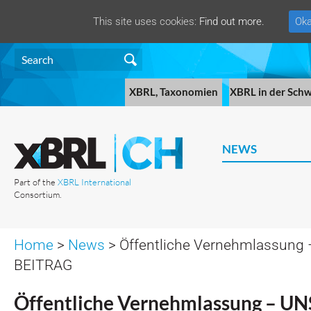
This site uses cookies:
Find out more.
Oka
XBRL, Taxonomien
XBRL in der Schw
NEWS
Part of the
XBRL International
Consortium.
Home
>
News
> Öffentliche Vernehmlassung
BEITRAG
Öffentliche Vernehmlassung – U